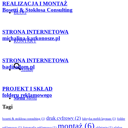
REALIZACJA I MONTAŻ
Bosetti & Stokłosa Consulting
BLOG
STRONA INTERNETOWA
michalina-karkonosze.pl
KONTAKT
STRONA INTERNETOWA
badiradom.pl
Szukaj
PROJEKT I SKŁAD
folderu reklamowego
Menu
Menu
Tagi
druk cyfrowy
(2)
bosetti & stokłosa consulting
(1)
fabryka mebli layman
(1)
folder
montaż
(6)
reklamowy
(1)
fotografia reklamowa
(1)
oklejanie
(1)
plafon