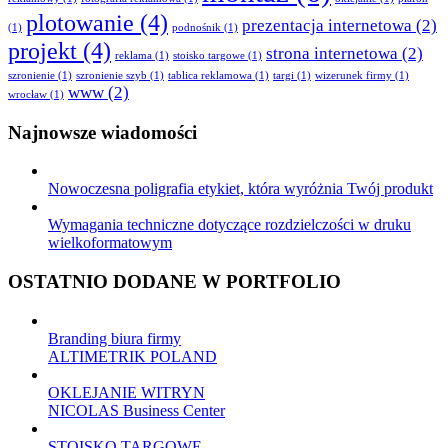
plotowanie
(4)
prezentacja internetowa
(2)
(1)
podnośnik
(1)
projekt
(4)
strona internetowa
(2)
reklama
(1)
stoisko targowe
(1)
szronienie
(1)
szronienie szyb
(1)
tablica reklamowa
(1)
targi
(1)
wizerunek firmy
(1)
www
(2)
wrocław
(1)
Najnowsze wiadomości
Nowoczesna poligrafia etykiet, która wyróżnia Twój produkt
Wymagania techniczne dotyczące rozdzielczości w druku
wielkoformatowym
OSTATNIO DODANE W PORTFOLIO
Branding biura firmy
ALTIMETRIK POLAND
OKLEJANIE WITRYN
NICOLAS Business Center
STOISKO TARGOWE