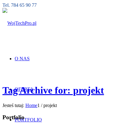
Tel. 784 65 90 77
O NAS
Tag Archive for: projekt
OFERTA
Jesteś tutaj:
Home
1
/
projekt
Portfolio
PORTFOLIO